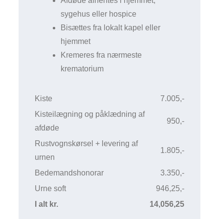
Afdøde afhentes i hjemmet,
sygehus eller hospice
Bisættes fra lokalt kapel eller
hjemmet
Kremeres fra nærmeste
krematorium
Kiste
7.005,-
Kisteilægning og påklædning af
950,-
afdøde
Rustvognskørsel + levering af
1.805,-
urnen
Bedemandshonorar
3.350,-
Urne soft
946,25,-
I alt kr.
14,056,25