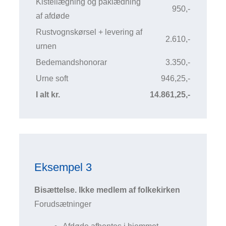
Kisteilægning og påklædning
950,-
af afdøde
Rustvognskørsel + levering af
2.610,-
urnen
Bedemandshonorar
3.350,-
Urne soft
946,25,-
I alt kr.
14.861,25,-
Eksempel 3
Bisættelse. Ikke medlem af folkekirken
Forudsætninger